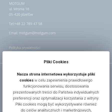
MOTGUM
ul. Wronia 18
05-420 Józefów
Tel:
+48 22 789 47 58
Email:
motgum@motgum.com
Polityka prywatności
Pliki Cookies
Nasza strona internetowa wykorzystuje pliki
cookies
w celu zapewnienia prawidłowego
funkcjonowania serwisu, dostosowania
prezentowanych treści do Państwa indywidualnych
W celu uzyskania informacji o dystrybutorach i sklepach
preferencji oraz optymalizacji korzystania z witryny.
oferujących nasze produkty na terenie całego kraju,
Pliki cookies mogą być wykorzystywane również
prosimy pisać na adres:
info@motgum.com
do celów analitycznych i marketingowych,