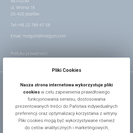
MOTGUM
ul. Wronia 18
05-420 Józefów
Tel:
+48 22 789 47 58
Email:
motgum@motgum.com
Polityka prywatności
Pliki Cookies
Nasza strona internetowa wykorzystuje pliki
cookies
w celu zapewnienia prawidłowego
funkcjonowania serwisu, dostosowania
prezentowanych treści do Państwa indywidualnych
W celu uzyskania informacji o dystrybutorach i sklepach
preferencji oraz optymalizacji korzystania z witryny.
oferujących nasze produkty na terenie całego kraju,
Pliki cookies mogą być wykorzystywane również
prosimy pisać na adres:
info@motgum.com
do celów analitycznych i marketingowych,