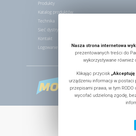
Produkty
Katalog produktów
Technika
Sieć dystrybucji
Kontakt
Nasza strona internetowa wyko
Logowanie
prezentowanych treści do Pańs
wykorzystywane również d
Klikając przycisk
„Akceptuję 
W celu
urządzeniu informacji w postaci
na adr
przepisami prawa, w tym RODO 
© 2026 
wycofać udzieloną zgodę, be
info