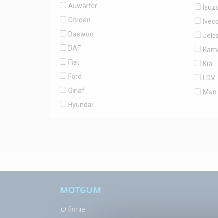
Auwärter
Isuz
Citroën
Ivec
Daewoo
Jelc
DAF
Kam
Fiat
Kia
Ford
LDV
Ginaf
Man
Hyundai
MOTGUM
O firmie