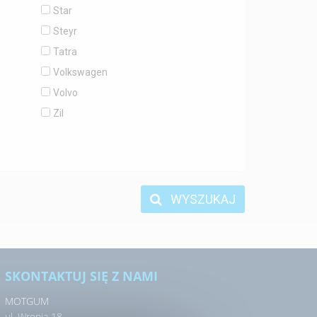
Star
Steyr
Tatra
Volkswagen
Volvo
Zil
WYSZUKAJ
SKONTAKTUJ SIĘ Z NAMI
MOTGUM
ul. Wronia 18