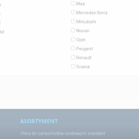
Maz
u
Mercedes-Benz
o
Mitsubishi
z
Nissan
az
Opel
Peugeot
Renault
Scania
ASORTYMENT
Pióra do samochodów osobowych standard