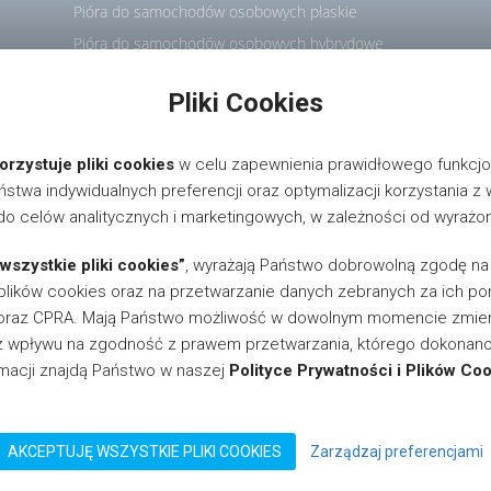
Pióra do samochodów osobowych płaskie
Pióra do samochodów osobowych hybrydowe
Ramiona wycieraków
Pliki Cookies
Wycieraczki pantograficzne
rzystuje pliki cookies
w celu zapewnienia prawidłowego funkcjo
twa indywidualnych preferencji oraz optymalizacji korzystania z w
o celów analitycznych i marketingowych, w zależności od wyraż
wszystkie pliki cookies”
, wyrażają Państwo dobrowolną zgodę n
 uzyskania informacji o dystrybutorach i sklepach oferujących nasze 
 plików cookies oraz na przetwarzanie danych zebranych za ich 
es:
info@motgum.com
oraz CPRA. Mają Państwo możliwość w dowolnym momencie zmienić
Motgum. Wszystkie prawa zastrzeżone. Realizacja:
magnis.pl
.
z wpływu na zgodność z prawem przetwarzania, którego dokonano 
rmacji znajdą Państwo w naszej
Polityce Prywatności i Plików Co
AKCEPTUJĘ WSZYSTKIE PLIKI COOKIES
Zarządzaj preferencjami