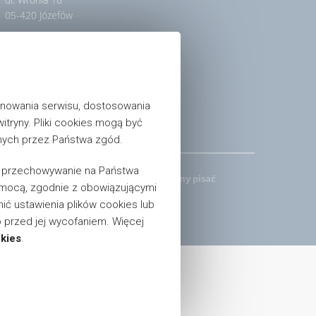
05-420 Józefów
Tel:
+48 22 789 47 58
Email:
motgum@motgum.com
nowania serwisu, dostosowania
Polityka prywatności
itryny. Pliki cookies mogą być
onych przez Państwa zgód.
a przechowywanie na Państwa
produkty na terenie całego kraju, prosimy pisać
pomocą, zgodnie z obowiązującymi
 ustawienia plików cookies lub
przed jej wycofaniem. Więcej
okies
.