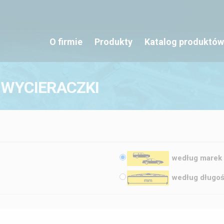
O firmie
Produkty
Katalog produktów
 WYCIERACZKI
według marek
według długoś