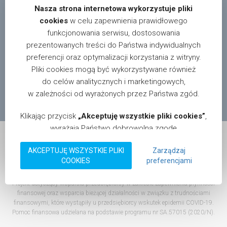
Nasza strona internetowa wykorzystuje pliki
cookies
w celu zapewnienia prawidłowego
funkcjonowania serwisu, dostosowania
prezentowanych treści do Państwa indywidualnych
W celu uzyskania informacji o dystrybutorach i sklepach
preferencji oraz optymalizacji korzystania z witryny.
oferujących nasze produkty na terenie całego kraju,
Pliki cookies mogą być wykorzystywane również
prosimy pisać na adres:
info@motgum.com
do celów analitycznych i marketingowych,
© 2026 Motgum. Wszystkie prawa zastrzeżone.
w zależności od wyrażonych przez Państwa zgód.
Realizacja:
magnis.pl
.
Klikając przycisk
„Akceptuję wszystkie pliki cookies”
,
wyrażają Państwo dobrowolną zgodę
na przechowywanie na Państwa urządzeniu informacji
AKCEPTUJĘ WSZYSTKIE PLIKI
Zarządzaj
w postaci plików cookies oraz na przetwarzanie
COOKIES
preferencjami
Dotacja na kapitał obrotowy dla MOTGUM Sp.j. Perczyński
danych zebranych za ich pomocą, zgodnie z
Godlewski Kukla
obowiązującymi przepisami prawa, w tym RODO
Projekt dotyczący wsparcia przedsiębiorcy w zakresie zapewnienia płynności
oraz CPRA. Mają Państwo możliwość w dowolnym
finansowej oraz wsparcia bieżącej działalności w związku z trudnościami
momencie zmienić ustawienia plików cookies lub
finansowymi, które wystąpiły u przedsiębiorcy wskutek epidemii COVID-19.
wycofać udzieloną zgodę, bez wpływu na zgodność z
Pomoc finansowa udzielana na podstawie programu nr SA.57015 (2020/N).
prawem przetwarzania, którego dokonano przed jej