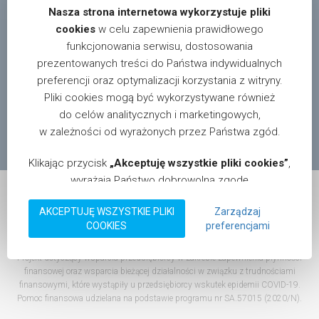
Nasza strona internetowa wykorzystuje pliki
cookies
w celu zapewnienia prawidłowego
funkcjonowania serwisu, dostosowania
prezentowanych treści do Państwa indywidualnych
W celu uzyskania informacji o dystrybutorach i sklepach
preferencji oraz optymalizacji korzystania z witryny.
oferujących nasze produkty na terenie całego kraju,
Pliki cookies mogą być wykorzystywane również
prosimy pisać na adres:
info@motgum.com
do celów analitycznych i marketingowych,
© 2026 Motgum. Wszystkie prawa zastrzeżone.
w zależności od wyrażonych przez Państwa zgód.
Realizacja:
magnis.pl
.
Klikając przycisk
„Akceptuję wszystkie pliki cookies”
,
wyrażają Państwo dobrowolną zgodę
na przechowywanie na Państwa urządzeniu informacji
AKCEPTUJĘ WSZYSTKIE PLIKI
Zarządzaj
w postaci plików cookies oraz na przetwarzanie
COOKIES
preferencjami
Dotacja na kapitał obrotowy dla MOTGUM Sp.j. Perczyński
danych zebranych za ich pomocą, zgodnie z
Godlewski Kukla
obowiązującymi przepisami prawa, w tym RODO
Projekt dotyczący wsparcia przedsiębiorcy w zakresie zapewnienia płynności
oraz CPRA. Mają Państwo możliwość w dowolnym
finansowej oraz wsparcia bieżącej działalności w związku z trudnościami
momencie zmienić ustawienia plików cookies lub
finansowymi, które wystąpiły u przedsiębiorcy wskutek epidemii COVID-19.
wycofać udzieloną zgodę, bez wpływu na zgodność z
Pomoc finansowa udzielana na podstawie programu nr SA.57015 (2020/N).
prawem przetwarzania, którego dokonano przed jej