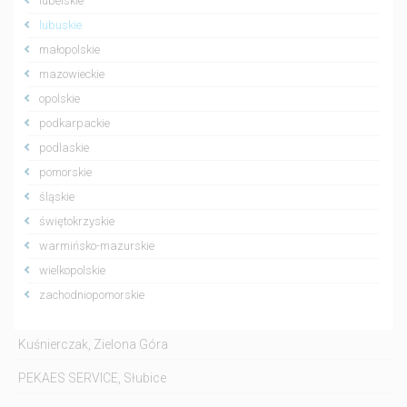
lubelskie
lubuskie
małopolskie
mazowieckie
opolskie
podkarpackie
podlaskie
pomorskie
śląskie
świętokrzyskie
warmińsko-mazurskie
wielkopolskie
zachodniopomorskie
Kuśnierczak, Zielona Góra
PEKAES SERVICE, Słubice