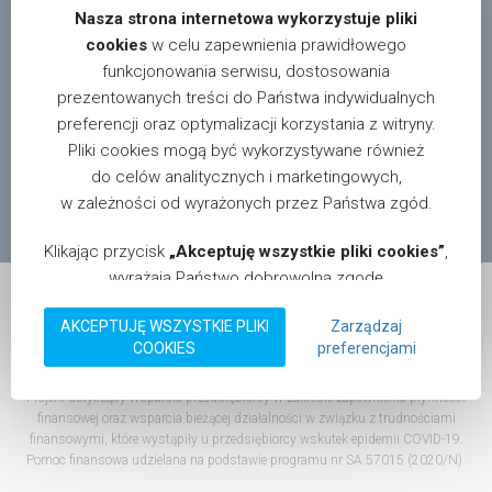
Nasza strona internetowa wykorzystuje pliki
cookies
w celu zapewnienia prawidłowego
funkcjonowania serwisu, dostosowania
prezentowanych treści do Państwa indywidualnych
W celu uzyskania informacji o dystrybutorach i sklepach
preferencji oraz optymalizacji korzystania z witryny.
oferujących nasze produkty na terenie całego kraju,
Pliki cookies mogą być wykorzystywane również
prosimy pisać na adres:
info@motgum.com
do celów analitycznych i marketingowych,
© 2026 Motgum. Wszystkie prawa zastrzeżone.
w zależności od wyrażonych przez Państwa zgód.
Realizacja:
magnis.pl
.
Klikając przycisk
„Akceptuję wszystkie pliki cookies”
,
wyrażają Państwo dobrowolną zgodę
na przechowywanie na Państwa urządzeniu informacji
AKCEPTUJĘ WSZYSTKIE PLIKI
Zarządzaj
w postaci plików cookies oraz na przetwarzanie
COOKIES
preferencjami
Dotacja na kapitał obrotowy dla MOTGUM Sp.j. Perczyński
danych zebranych za ich pomocą, zgodnie z
Godlewski Kukla
obowiązującymi przepisami prawa, w tym RODO
Projekt dotyczący wsparcia przedsiębiorcy w zakresie zapewnienia płynności
oraz CPRA. Mają Państwo możliwość w dowolnym
finansowej oraz wsparcia bieżącej działalności w związku z trudnościami
momencie zmienić ustawienia plików cookies lub
finansowymi, które wystąpiły u przedsiębiorcy wskutek epidemii COVID-19.
wycofać udzieloną zgodę, bez wpływu na zgodność z
Pomoc finansowa udzielana na podstawie programu nr SA.57015 (2020/N).
prawem przetwarzania, którego dokonano przed jej