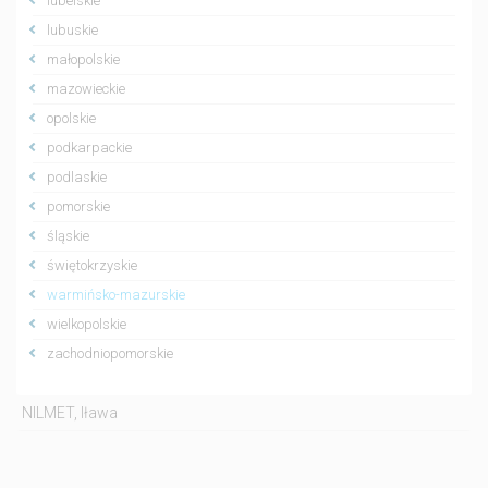
lubelskie
lubuskie
małopolskie
mazowieckie
opolskie
podkarpackie
podlaskie
pomorskie
śląskie
świętokrzyskie
warmińsko-mazurskie
wielkopolskie
zachodniopomorskie
NILMET, Iława