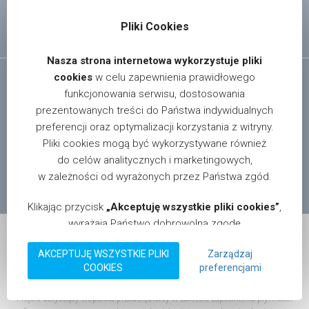
Polityka prywatności
Pliki Cookies
Nasza strona internetowa wykorzystuje pliki
cookies
w celu zapewnienia prawidłowego
funkcjonowania serwisu, dostosowania
prezentowanych treści do Państwa indywidualnych
preferencji oraz optymalizacji korzystania z witryny.
Pliki cookies mogą być wykorzystywane również
If you want know more about our offer please send e-mail:
do celów analitycznych i marketingowych,
info@motgum.com
w zależności od wyrażonych przez Państwa zgód.
© 2026 Motgum. All rights reserved. Design by:
magnis.pl
.
Klikając przycisk
„Akceptuję wszystkie pliki cookies”
,
wyrażają Państwo dobrowolną zgodę
na przechowywanie na Państwa urządzeniu informacji
AKCEPTUJĘ WSZYSTKIE PLIKI
Zarządzaj
w postaci plików cookies oraz na przetwarzanie
COOKIES
preferencjami
Dotacja na kapitał obrotowy dla MOTGUM Sp.j. Perczyński
danych zebranych za ich pomocą, zgodnie z
Godlewski Kukla
obowiązującymi przepisami prawa, w tym RODO
Projekt dotyczący wsparcia przedsiębiorcy w zakresie zapewnienia płynności
oraz CPRA. Mają Państwo możliwość w dowolnym