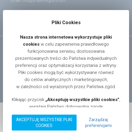
Email:
motgum@motgum.com
Polityka prywatności
Pliki Cookies
Nasza strona internetowa wykorzystuje pliki
cookies
w celu zapewnienia prawidłowego
funkcjonowania serwisu, dostosowania
prezentowanych treści do Państwa indywidualnych
preferencji oraz optymalizacji korzystania z witryny.
Pliki cookies mogą być wykorzystywane również
If you want know more about our offer please send e-mail:
do celów analitycznych i marketingowych,
info@motgum.com
w zależności od wyrażonych przez Państwa zgód.
© 2026 Motgum. All rights reserved. Design by:
magnis.pl
.
Klikając przycisk
„Akceptuję wszystkie pliki cookies”
,
wyrażają Państwo dobrowolną zgodę
na przechowywanie na Państwa urządzeniu informacji
AKCEPTUJĘ WSZYSTKIE PLIKI
Zarządzaj
w postaci plików cookies oraz na przetwarzanie
COOKIES
preferencjami
Dotacja na kapitał obrotowy dla MOTGUM Sp.j. Perczyński
danych zebranych za ich pomocą, zgodnie z